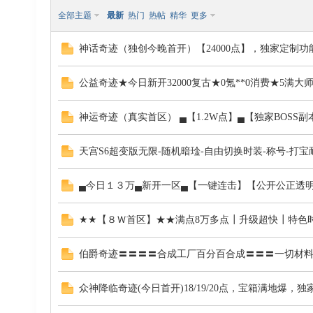
全部主题
最新
热门
热帖
精华
更多
神话奇迹（独创今晚首开）【24000点】，独家定制
公益奇迹★今日新开32000复古★0氪**0消费★5
00
神运奇迹（真实首区） ▄【1.2W点】▄【独家BOSS
天宫S6超变版无限-随机暗琻-自由切换时装-称号-打宝
▄今日１３万▄新开一区▄【一键连击】【公开公正透
★★【８Ｗ首区】★★满点8万多点┃升级超快┃特色时
QJ
伯爵奇迹〓〓〓〓合成工厂百分百合成〓〓〓一切材料
众神降临奇迹(今日首开)18/19/20点，宝箱满地爆，