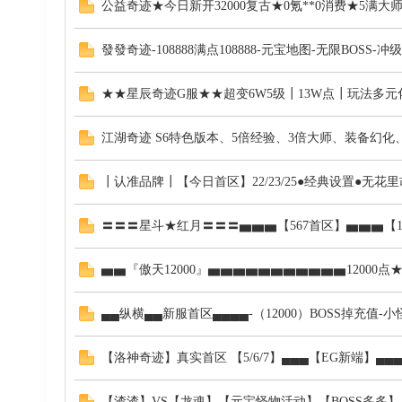
公益奇迹★今日新开32000复古★0氪**0消费★5
發發奇迹-108888满点108888-元宝地图-无限BOS
私
★★星辰奇迹G服★★超变6W5级┃13W点┃玩法多
江湖奇迹 S6特色版本、5倍经验、3倍大师、装备幻
┃认准品牌┃【今日首区】22/23/25●经典设置●无
〓〓〓星斗★红月〓〓〓▅▅▅【567首区】▅▅▅【12
服
▅▅『傲天12000』▅▅▅▅▅▅▅▅▅▅▅1200
▄▄纵横▄▄新服首区▄▄▄▄-（12000）BOSS掉充值-
【洛神奇迹】真实首区 【5/6/7】▄▄▄【EG新端】▄
【渣渣】VS【龙魂】【元宝怪物活动】【BOSS多多