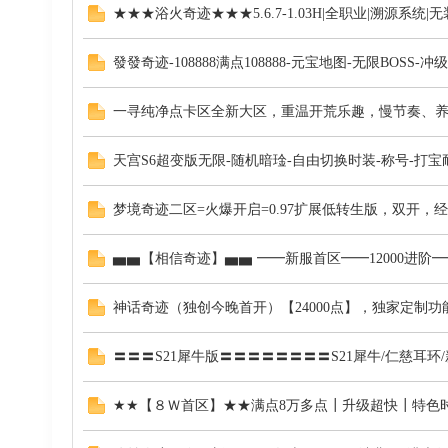
★★★浴火奇迹★★★5.6.7-1.03H|全职业|溯源系统
發發奇迹-108888满点108888-元宝地图-无限BOS
一寻纯净点卡区全新大区，重温开荒乐趣，慢节奏、养
奇
天宫S6超变版无限-随机暗琻-自由切换时装-称号-打宝
梦境奇迹二区=火爆开启=0.97扩展低转生版，双开，经典
▅▅【相信奇迹】▅▅ ━━新服首区━━12000进阶
神话奇迹（独创今晚首开）【24000点】，独家定制
迹
〓〓〓S21犀牛版〓〓〓〓〓〓〓〓S21犀牛/仁慈耳环
★★【８Ｗ首区】★★满点8万多点┃升级超快┃特色时