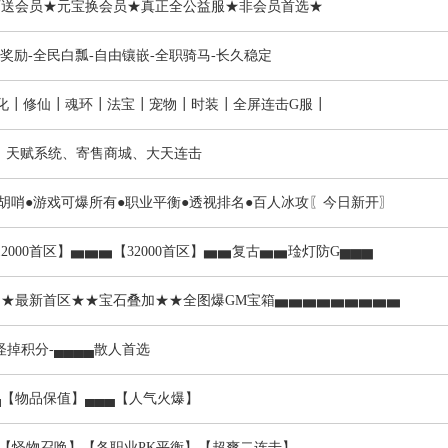
满大师送会员★元宝换会员★真正全公益服★非会员首选★
S-冲级奖励-全民白瓢-自由镶嵌-全职骑马-长久稳定
元化┃修仙┃魂环┃法宝┃宠物┃时装┃全屏连击G服┃
化、天赋系统、寄售商城、大天连击
花里胡哨●游戏可爆所有●职业平衡●透视排名●百人冰攻〖今日新开〗
000首区】▅▅▅【32000首区】▅▅复古▅▅琻灯防G▅▅▅
0点★★最新首区★★宝石叠加★★全图爆GM宝箱▅▅▅▅▅▅▅▅▅
小怪掉积分-▄▄▄▄散人首选
▄▄【物品保值】▄▄▄【人气火爆】
】【怪物召唤】【各职业PK平衡】【超爽二连击】