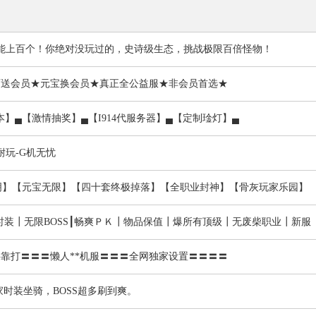
功能上百个！你绝对没玩过的，史诗级生态，挑战极限百倍怪物！
满大师送会员★元宝换会员★真正全公益服★非会员首选★
副本】▄【激情抽奖】▄【I914代服务器】▄【定制琻灯】▄
耐玩-G机无忧
明】【元宝无限】【四十套终极掉落】【全职业封神】【骨灰玩家乐园】
装┃无限BOSS┃畅爽ＰＫ┃物品保值┃爆所有顶级┃无废柴职业┃新服
靠打〓〓〓懒人**机服〓〓〓全网独家设置〓〓〓〓
独家时装坐骑，BOSS超多刷到爽。