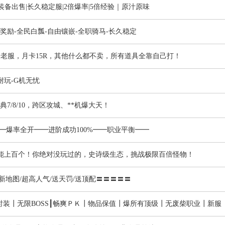
|无装备出售|长久稳定服|2倍爆率|5倍经验｜原汁原味
S-冲级奖励-全民白瓢-自由镶嵌-全职骑马-长久稳定
老服，月卡15R，其他什么都不卖，所有道具全靠自己打！
耐玩-G机无忧
7/8/10，跨区攻城、**机爆大天！
━━爆率全开━━进阶成功100%━━职业平衡━━
功能上百个！你绝对没玩过的，史诗级生态，挑战极限百倍怪物！
/新地图/超高人气/送天罚/送顶配〓〓〓〓〓
装┃无限BOSS┃畅爽ＰＫ┃物品保值┃爆所有顶级┃无废柴职业┃新服