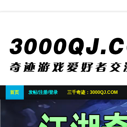
首页
发帖/注册/登录
三千奇迹：3000QJ.COM