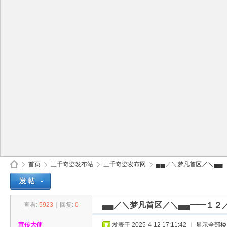
首页
三千奇迹发布站
三千奇迹发布网
▄▄／＼梦凡首区／＼▄▄━
▄▄／＼梦凡首区／＼▄▄━━１２
查看:
5923
|
回复:
0
30
»
›
›
›
宣传大使
发表于 2025-4-12 17:11:42
|
显示全部楼