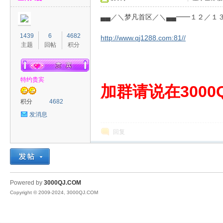
▄▄／＼梦凡首区／＼▄▄━━１２／１
1439
6
4682
http://www.qj1288.com:81//
主题
回帖
积分
特约贵宾
00
加群请说在3000Q
积分
4682
发消息
回复
QJ
Powered by
3000QJ.COM
Copyright © 2009-2024, 3000QJ.COM