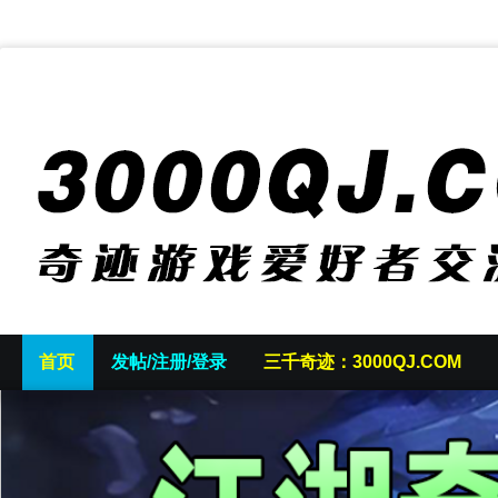
首页
发帖/注册/登录
三千奇迹：3000QJ.COM