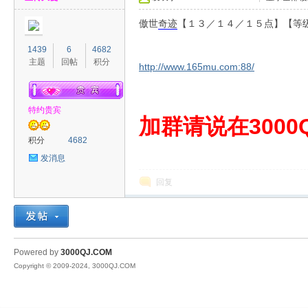
傲世
奇迹
【１３／１４／１５点】【等
1439
6
4682
主题
回帖
积分
http://www.165mu.com:88/
特约贵宾
00
加群请说在3000Q
积分
4682
发消息
回复
QJ
Powered by
3000QJ.COM
Copyright © 2009-2024, 3000QJ.COM