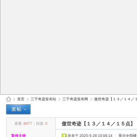
首页
三千奇迹发布站
三千奇迹发布网
傲世奇迹【１３／１４／１
傲世奇迹【１３／１４／１５点】
查看:
6477
|
回复:
0
30
»
›
›
›
宣传大使
发表于 2025-5-28 10:06:14
|
显示全部楼