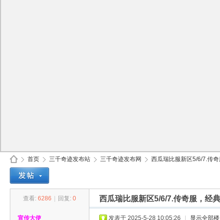
首页
三千奇迹发布站
三千奇迹发布网
西瓜瑞比服新区5/6/7.传
西瓜瑞比服新区5/6/7.传奇服
查看:
6286
|
回复:
0
30
»
›
›
›
宣传大使
发表于 2025-5-28 10:05:26
|
显示全部楼