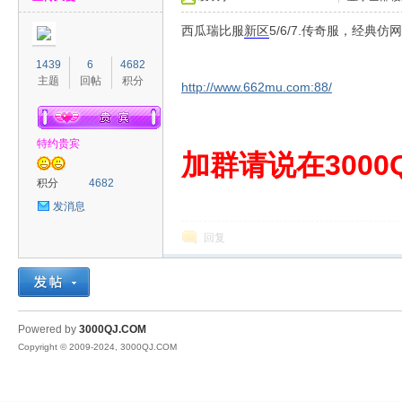
西瓜瑞比服
新区
5/6/7.传奇服，经
1439
6
4682
主题
回帖
积分
http://www.662mu.com:88/
特约贵宾
00
加群请说在3000Q
积分
4682
发消息
回复
QJ
Powered by
3000QJ.COM
Copyright © 2009-2024, 3000QJ.COM