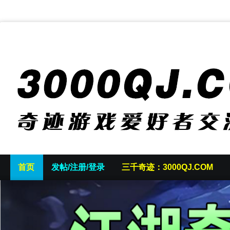
首页
发帖/注册/登录
三千奇迹：3000QJ.COM