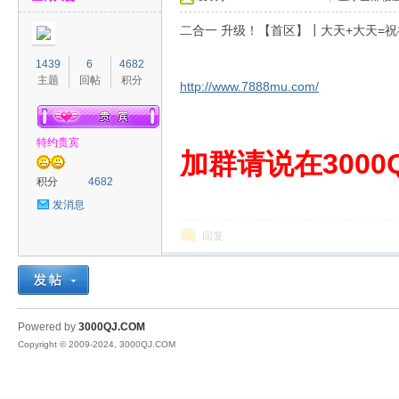
二合一 升级！【首区】┃大天+大天=祝
1439
6
4682
主题
回帖
积分
http://www.7888mu.com/
特约贵宾
00
加群请说在3000Q
积分
4682
发消息
回复
QJ
Powered by
3000QJ.COM
Copyright © 2009-2024, 3000QJ.COM