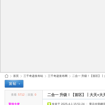
首页
三千奇迹发布站
三千奇迹发布网
二合一 升级！【首区】┃大
二合一 升级！【首区】┃大天+大
查看:
5712
|
回复:
0
30
»
›
›
›
宣传大使
发表于 2025-4-1 15:51:24
|
显示全部楼