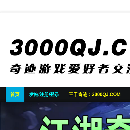
首页
发帖/注册/登录
三千奇迹：3000QJ.COM