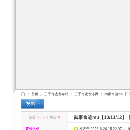
首页
三千奇迹发布站
三千奇迹发布网
御豪奇迹mu【10
御豪奇迹mu【10/11/
查看:
7559
|
回复:
0
30
»
›
›
›
宣传大使
发表于 2025-6-20 15:22:07
|