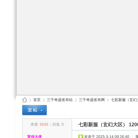
首页
三千奇迹发布站
三千奇迹发布网
七彩新服（玄幻大区
七彩新服（玄幻大区） 12
查看:
5636
|
回复:
0
30
»
›
›
›
宣传大使
发表于 2025-3-14 09:26:40
|