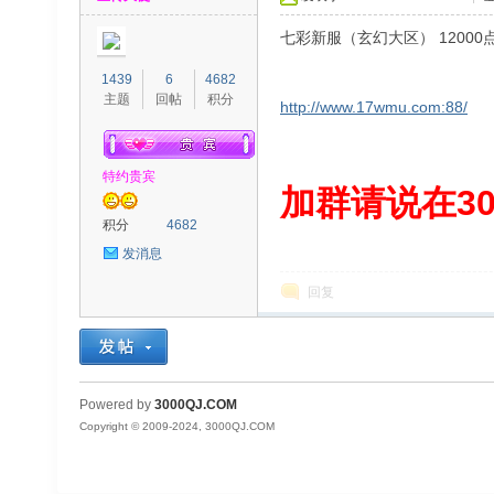
七彩新服（玄幻大区） 120
1439
6
4682
主题
回帖
积分
http://www.17wmu.com:88/
特约贵宾
00
加群请说在300
积分
4682
发消息
回复
QJ
Powered by
3000QJ.COM
Copyright © 2009-2024, 3000QJ.COM