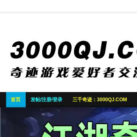
首页
发帖/注册/登录
三千奇迹：3000QJ.COM