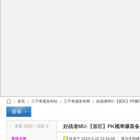
首页
三千奇迹发布站
三千奇迹发布网
好战者MU-【首区】PK概率
好战者MU-【首区】PK概率爆装备
查看:
5202
|
回复:
0
30
»
›
›
›
宣传大使
发表于 2025-3-20 13:34:49
|
显示全部楼