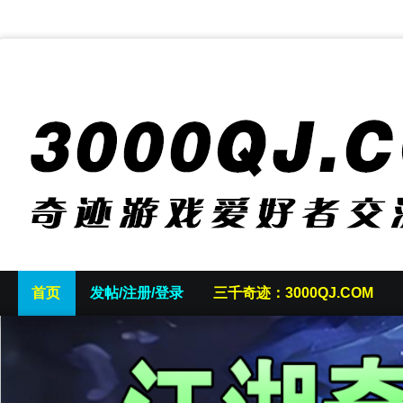
首页
发帖/注册/登录
三千奇迹：3000QJ.COM