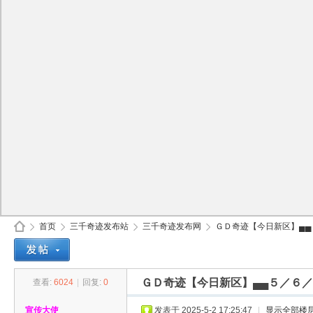
首页
三千奇迹发布站
三千奇迹发布网
ＧＤ奇迹【今日新区】▄▄５
ＧＤ奇迹【今日新区】▄▄５／６／７
查看:
6024
|
回复:
0
30
»
›
›
›
宣传大使
发表于 2025-5-2 17:25:47
|
显示全部楼