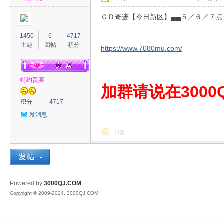
ＧＤ
奇迹
【今日
新区
】▄▄５／６／７点★
1450
6
4717
主题
回帖
积分
https://www.7080mu.com/
特约贵宾
00
加群请说在3000Q
积分
4717
发消息
回复
QJ
Powered by
3000QJ.COM
Copyright © 2009-2024, 3000QJ.COM