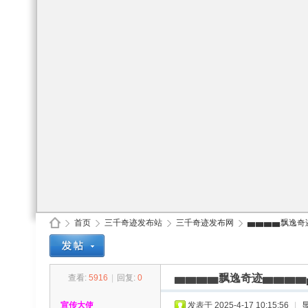
首页
三千奇迹发布站
三千奇迹发布网
▅▅▅▅飘逸奇迹▅
▅▅▅▅飘逸奇迹▅▅▅▅▄▄▄
查看:
5916
|
回复:
0
30
»
›
›
›
宣传大使
发表于 2025-4-17 10:15:56
|