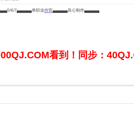
▄▄5/6/7▄▄▄▄▄单职业
仿官
▄▄▄▄▄良心制作▄▄▄▄▄
0QJ.COM看到！同步：40QJ.C