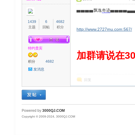
▅▅▅▅飘逸
奇迹
▅▅▅▅▄▄▄
1439
6
4682
主题
回帖
积分
http://www.2727mu.com:567/
特约贵宾
00
加群请说在300
积分
4682
发消息
回复
QJ
Powered by
3000QJ.COM
Copyright © 2009-2024, 3000QJ.COM