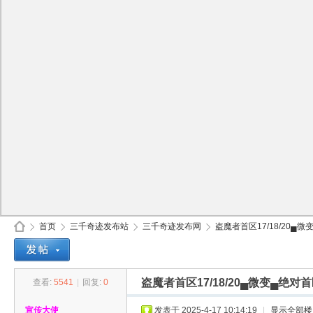
首页
三千奇迹发布站
三千奇迹发布网
盗魔者首区17/18/20▄微
盗魔者首区17/18/20▄微变▄绝
查看:
5541
|
回复:
0
30
»
›
›
›
宣传大使
发表于 2025-4-17 10:14:19
|
显示全部楼