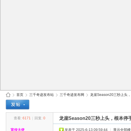
首页
三千奇迹发布站
三千奇迹发布网
龙崖Season20三秒上头
龙崖Season20三秒上头，根
查看:
6171
|
回复:
0
30
»
›
›
›
宣传大使
发表于 2025-6-13 09:59:44
|
显示全部楼