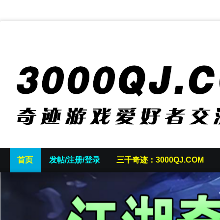
首页
发帖/注册/登录
三千奇迹：3000QJ.COM