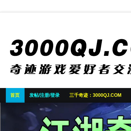
首页
发帖/注册/登录
三千奇迹：3000QJ.COM