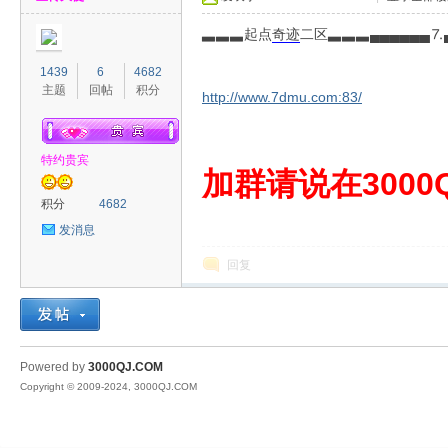
▃▃▃起点
奇迹
二区▃▃▃▄▄▄▄▄▄⒎▄
1439
6
4682
主题
回帖
积分
http://www.7dmu.com:83/
特约贵宾
00
加群请说在3000Q
积分
4682
发消息
回复
QJ
Powered by
3000QJ.COM
Copyright © 2009-2024, 3000QJ.COM