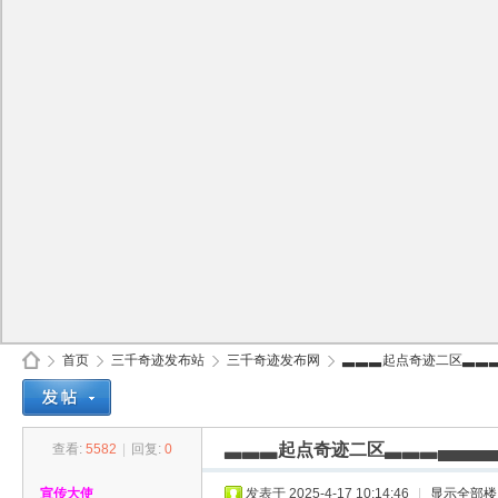
首页
三千奇迹发布站
三千奇迹发布网
▃▃▃起点奇迹二区▃▃▃▄▄
▃▃▃起点奇迹二区▃▃▃▄▄▄▄▄▄
查看:
5582
|
回复:
0
30
»
›
›
›
宣传大使
发表于 2025-4-17 10:14:46
|
显示全部楼