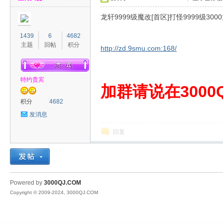
龙轩9999级魔改[首区]打怪9999级30
1439
6
4682
主题
回帖
积分
http://zd.9smu.com:168/
特约贵宾
00
加群请说在3000Q
积分
4682
发消息
回复
QJ
Powered by
3000QJ.COM
Copyright © 2009-2024, 3000QJ.COM