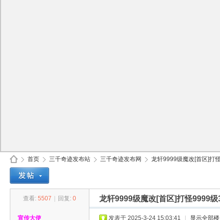
首页
三千奇迹发布站
三千奇迹发布网
龙轩9999级魔改[首区]打怪9
龙轩9999级魔改[首区]打怪9999
查看:
5507
|
回复:
0
30
»
›
›
›
宣传大使
发表于 2025-3-24 15:03:41
|
显示全部楼