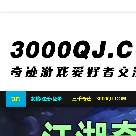
首页
发帖/注册/登录
三千奇迹：3000QJ.COM