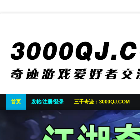
首页
发帖/注册/登录
三千奇迹：3000QJ.COM