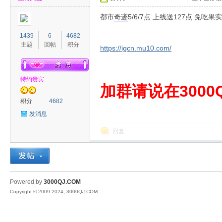
都市
奇迹
5/6/7点 上线送127点 免吃果
1439
6
4682
主题
回帖
积分
https://igcn.mu10.com/
特约贵宾
00
加群请说在3000Q
积分
4682
发消息
回复
QJ
Powered by
3000QJ.COM
Copyright © 2009-2024, 3000QJ.COM