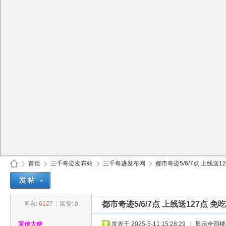
首页
三千奇迹发布站
三千奇迹发布网
都市奇迹5/6/7点 上线送12
都市奇迹5/6/7点 上线送127点 免
查看:
6227
|
回复:
0
30
»
›
›
›
宣传大使
发表于 2025-5-11 15:28:29
|
显示全部楼