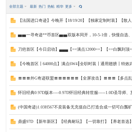
全部主题
最新
热门
热帖
精华
更多
【法国进口奇迹】今晚开【18/19/20】【独家定制时装】【散
▅▅一寻奇迹**币首区▅▅双版本同开，10-5-1倍，快慢自选、丰简
00
刀疤首区【今日启动】▄▄▄【==满点12000==】【==白飘到顶
【今晚首区┃64000点】满点6W4┃全职时装┃通用翅膀┃特效
〓〓〓外G奇迹联盟〓〓〓〓〓〓【全屏攻击】〓〓〓【多点乱
怀旧经典0.97D版本----0.97D怀旧经典转世服-----1.0D圣导
QJ
(中国奇迹)1.03H567不卖装备无充值自己打造合成一切可白瓢旷
鼎盛97D 【新年新区】【经典耐玩】【一切靠打】【养老首选