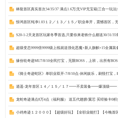
林龍首区真实首次34/35/37 满点1.6万|无VIP无宝箱|三合一玩
惊鸿首区纯净1.03１２／１３／１５／职业单开，震憾首区
S20-1-2天龙首区玩家冬季首选,只要你来老铁什么都送30/31/
超级变态9999倍9999级上线就送强化恶魔+新人旗帜+15全属
缘份轮奇迹MU7/8/10全民打宝，无限BOSS，上班，出所有BO
《骑士奇迹蛇区》单职业双开-7/8/10点-休闲娱乐，刷怪打宝
逍遥-龙年首区１４／１５／１７━━不卖装备━━爆顶级━━１
龙蛇奇迹满点8万4点（福利服） 送五代翅膀/翼芯 买经验卡0积分
小鸡奇迹１２０００】【超级好玩】【全职业能打】【今晚首