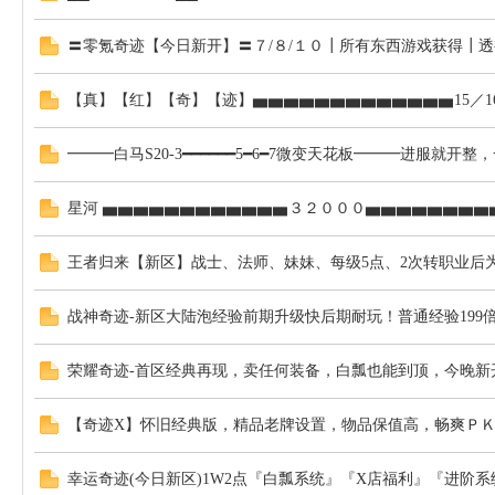
〓零氪奇迹【今日新开】〓７/８/１０┃所有东西游戏获得┃
【真】【红】【奇】【迹】▅▅▅▅▅▅▅▅▅▅▅▅▅15／1
━━━白马S20-3━━━━━━5━6━7微变天花板━━━进服就
星河 ▅▅▅▅▅▅▅▅▅▅▅▅３２０００▅▅▅▅▅▅▅▅
王者归来【新区】战士、法师、妹妹、每级5点、2次转职业后为6
战神奇迹-新区大陆泡经验前期升级快后期耐玩！普通经验199倍/
荣耀奇迹-首区经典再现，卖任何装备，白瓢也能到顶，今晚新
【奇迹X】怀旧经典版，精品老牌设置，物品保值高，畅爽Ｐ
幸运奇迹(今日新区)1W2点『白瓢系统』『X店福利』『进阶系