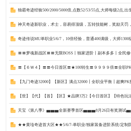
独霸奇迹经验500/2000/5000倍,点数52/53/55点,大师每级2点,出生
神天奇迹新职业，术士，容易得顶级，五转技能树，奖励天罚，满
奇迹传说MU单职业5/6/7，10倍经验，普通400满级，大师1300
〓〓梦魂新战区〓〓无限BOSS丨独家进阶丨副本多多丨全民修仙
〓【６Ｗ４】〓〓今日首区〓★100转生〓９９９９倍〓全职
【九门奇迹32000】【新区】满点32000┃全职业平衡┃超爽
【世】【代】【首】【区】★品牌3万2【今日首区】【特色玩法
天宝《第八季》▅▅▅全新赛季首区▅▅▅8月26日有奖测试▅▅
★★黄琻奇迹首大区★★5/6/7-单职业/独家装备进阶系统/定制