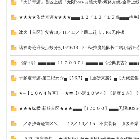
『天骄奇迹』首区上线『无限boss-白瓢天堂-炼体系统-全新上
★★★★依然奇迹★★★★▄▄▄１２／１３／１５点▄▄▄特色神
私
冰火【首区】复古10／11／13／全民二连击，PK无停顿
诸神奇迹升级点数分别15/16/18，220级找魔轮队长二转职后1
《豪-情》▅▅▅▅《１２０００》▅▅▅▅《经典复古》▅▅
☆麟虞奇迹-第二纪元☆▄【5.6.7】▄【重磅来袭】▄【大佬云
服
★━【１０Ｗ４首区】━★〓【小退１０Ｗ４】【超爽１连】
★★★纵横-新服首区★★★▄▄▄【1 2０００】▄▄▄无限BOS
—／洛汐奇迹首区＼——１2／１3／１5—不卖装备—顶级全
▄▄S20▄神庙套装▄▄★送顶级耳环★送顶级坐骑★送五代翅