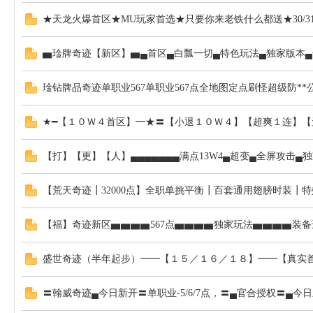
★天龙火爆首区★MU玩家首选★只要你来老铁什么都送★30/3
布
▅琻牌奇迹【新区】▅▄首区▄白瓢一切▄特色玩法▄独家版本▄
琻钻牌品奇迹单职业567单职业567点全地图定点刷怪超级防**
★━【１０Ｗ４首区】━★〓【小退１０Ｗ４】【超爽１连】
【打】【更】【人】▄▄▄▄▄▄▄满点13W4▄超变▄全屏攻击▄独
【荒天奇迹┃32000点】全职单挑平衡┃百套通用翅膀时装
站
【福】奇迹新区▅▅▅▅567点▅▅▅▅独家玩法▅▅▅▅装备
盛世奇迹（半年起步）━━【１５／１６／１８】━━【真实首
〓翰威奇迹▄今日新开〓单职业-5/6/7点，〓▄官合授权〓▄今