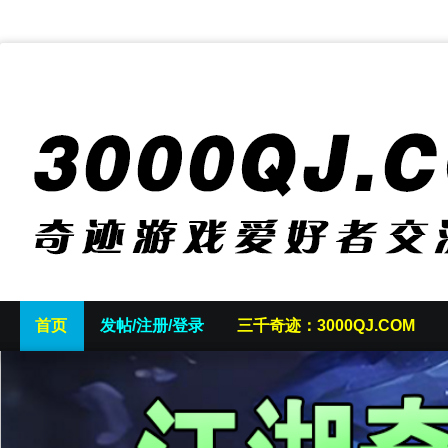
首页
发帖/注册/登录
三千奇迹：3000QJ.COM