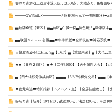
吞噬奇迹游戏上线后小退30级，送800点。大陆点X，免费领取
━━━梦幻新战区━━━━━无限刷积分元宝━满图BOSS━无
▅琻牌奇迹【新区】▅▄首区▄白瓢一切▄特色玩法▄独家版本▄
▄▄联盟Ｓ20－2-3首区▄▄〓牛牛新版〓全新技能〓神器系统
☆麟虞奇迹-第二纪元☆▄【5.6.7】▄【重磅来袭】▄【大佬云
★★【８Ｗ２首区】★★【二连82000】【送全属性大天】【百
▄【四火纯积分激战首区】▄▄▄▄【5/6/7纯积分交易】▄▄▄
〓盘龙奇迹〓站长推荐【５／６／７点】【全屏技能攻击】【多怪
好玩奇迹【新开】10/11/13，战送300点，法送1200点，弓送10