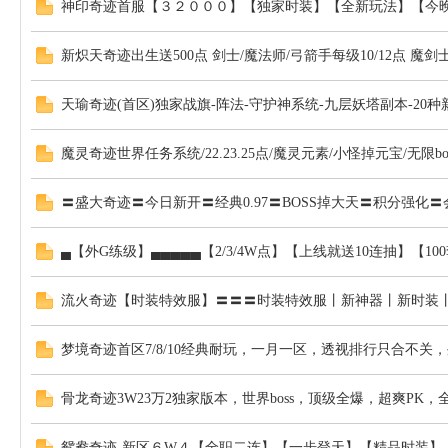
神印奇迹首服【３２０００】【独家时装】【全新玩法】【今
新炽天奇迹出生送500点 剑士/魔法师/弓箭手每级10/12点 魔剑士每
天瑜奇迹(首区)独家战旗-阵法-守护神系统-九层妖塔副本-20种新
魔灵奇迹世界任务系统/22.23.25点/魔灵元素/小怪掉元宝/无限bo
〓盛大奇迹〓今日新开〓经典0.97〓BOSS掉大天〓积分强
▄【外G练级】▄▄▄▄▄【2/3/4W点】【上线就送10连抽】【10
流火奇迹【时装特效服】〓〓〓时装特效服丨新神器丨新时装
梦境奇迹首区7/8/10经典耐玩，一月一区，透视排行只合不关
骨龙奇迹3W23万2独家版本，世界boss，顶级全爆，超爽PK
鸳鸯奇迹-新区６W４【全职二连】【一步登天】【精品时装】【