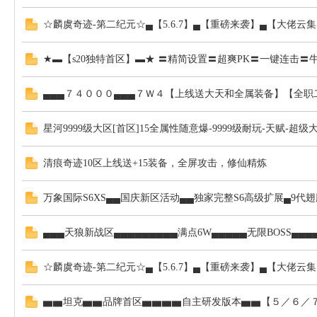
☆麟虞奇迹-第二纪元☆▄【5.6.7】▄【重磅来袭】▄【大佬云
★▬【s20独特首区】▬★ 〓精简设置〓超爽PK〓一键连击
SF
▄▄▄７４０００▄▄▄７Ｗ４【上线送大天和全属装备】【全职二
星河9999级大区[首区]15全属性随意爆-9999级耐玩-天赋-超级
清痕奇迹10区上线送+15装备，全屏攻击，修仙精炼
万象国际S6XS▄▄国庆新区活动▄▄独家完整S6高级扩展▄9
发
▄▄▄天狼新战区▄▄▄▄▄▄▄▄▄满点6W▄▄▄▄▄无限BOSS▄▄
☆麟虞奇迹-第二纪元☆▄【5.6.7】▄【重磅来袭】▄【大佬云
▅▅坦克▅▅品牌首区▅▅▅▅自主研发版本▅▅【５／６／７】