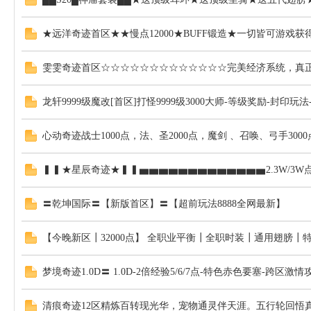
发
★远洋奇迹首区★★慢点12000★BUFF锻造★一切皆可游戏
雯雯奇迹首区☆☆☆☆☆☆☆☆☆☆☆☆☆完美经济系统，真正
龙轩9999级魔改[首区]打怪9999级3000大师-等级奖励-封印
心动奇迹战士1000点，法、圣2000点，魔剑 、召唤、弓手3000
布
▍▍★星辰奇迹★▍▍▅▅▅▅▅▅▅▅▅▅▅▅▅2.3W/3
〓乾坤国际〓【新版首区】〓【超前玩法8888全网最新】
【今晚新区┃32000点】 全职业平衡┃全职时装┃通用翅膀┃
梦境奇迹1.0D〓 1.0D-2倍经验5/6/7点-特色赤色要塞-跨区
网
清痕奇迹12区精炼百转现光华，宠物通灵伴天涯。五行轮回悟