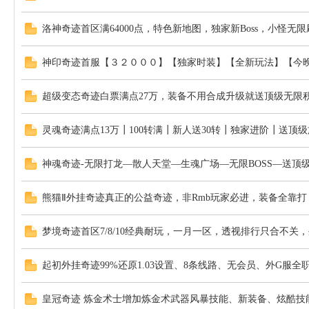
洛神奇迹首区满64000点，特色新地图，独家新Boss，小怪无
神印奇迹首服【３２０００】【独家时装】【全新玩法】【今
超级变态奇迹白票满点27万，装备不用合成升级就送顶级无限
灵魂奇迹满点13万┃100转满┃新人送30转┃独家进阶┃送顶
神魂奇迹-无限打龙—散人天堂—生魂广场—无限BOSS—送顶
熊猫Ⅱ外挂奇迹真正的公益奇迹，非Rmb玩家必进，装备全靠
梦境奇迹首区7/8/10经典耐玩，一月一区，透视排行只合不关
起初外挂奇迹99%还原1.03设置、8条线路、无会员、外G服全
皇冠奇迹 炼金术士增加炼金术武器风暴技能、新装备、炫酷技