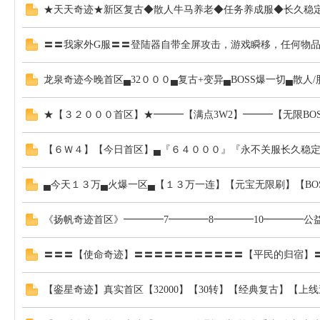
★天天奇迹★新区复古◆散人牛马养老◆任务养成服◆长久稳
〓〓我家外G服〓〓登陆器自带全屏攻击，游戏瞬移，任何物
龙泉奇迹今晚首区▄32０００▄复古+变异▄BOSS爆一切▄散人
奇
★【３２０００首区】★━━━【满点3W2】━━━【无限BO
【６Ｗ４】【今日首区】▄『６４０００』『永不关服长久稳定
▄今天１３万▄火爆一区▄【１３万一连】【元宝无限刷】【BO
《扬帆奇迹首区》━━━━7━━━━8━━━━10━━━━
迹
〓〓〓【使命奇迹】〓〓〓〓〓〓〓〓〓〓〓【平民的归宿】
【銮星奇迹】真实首区【32000】【30转】【经典复古】【上