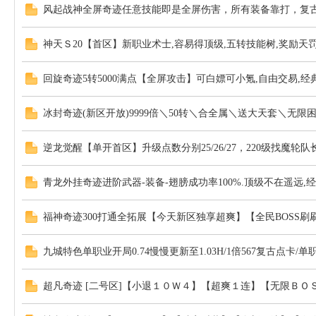
风起战神全屏奇迹任意技能即是全屏伤害，所有装备靠打，复
神天Ｓ20【首区】新职业术士,容易得顶级,五转技能树,奖励天罚
回旋奇迹5转5000满点【全屏攻击】可白嫖可小氪,自由交易,经
冰封奇迹(新区开放)9999倍＼50转＼合全属＼送大天套＼无限
逆龙觉醒【单开首区】升级点数分别25/26/27，220级找魔轮队
青龙外挂奇迹进阶武器-装备-翅膀成功率100%.顶级不在遥远
福神奇迹300打通全拓展【今天新区独享超爽】【全民BOSS
九城特色单职业开局0.74慢慢更新至1.03H/1倍567复古点卡
超凡奇迹 [二号区]【小退１０Ｗ４】【超爽１连】【无限Ｂ