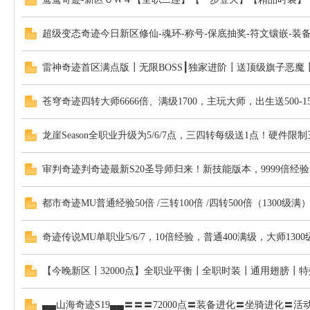
超级变态奇迹今日新区修仙-魂环-称号-保底抽奖-符文镶嵌-装备
雷神奇迹首区满点版┃无限BOSS┃独家进阶┃送顶级旗子恶
苍穹奇迹四转大师6666倍、满级1700，主玩大师，出生送500-150
龙崖Season全职业升级为5/6/7点，三四转每级送1点！硬件限
审判奇迹判奇迹最新S20圣导师归来！新技能版本，9999倍
都市奇迹MU普通经验50倍 /三转100倍 /四转500倍（1300
奇迹传说MU单职业5/6/7，10倍经验，普通400满级，大师1300
【今晚新区┃32000点】全职业平衡┃全职时装┃通用翅膀┃特
▄▄山海奇迹S19▄▄〓〓〓72000点〓装备进化〓坐骑进化