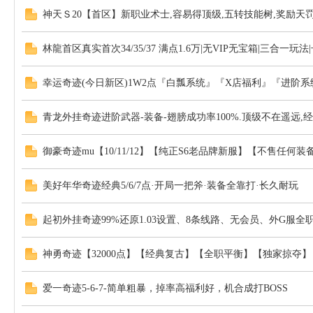
神天Ｓ20【首区】新职业术士,容易得顶级,五转技能树,奖励天罚
林龍首区真实首次34/35/37 满点1.6万|无VIP无宝箱|三合一玩
幸运奇迹(今日新区)1W2点『白瓢系统』『X店福利』『进阶系
青龙外挂奇迹进阶武器-装备-翅膀成功率100%.顶级不在遥远
御豪奇迹mu【10/11/12】【纯正S6老品牌新服】【不售任何
美好年华奇迹经典5/6/7点·开局一把斧·装备全靠打·长久耐玩
起初外挂奇迹99%还原1.03设置、8条线路、无会员、外G服全
神勇奇迹【32000点】【经典复古】【全职平衡】【独家掠夺
爱一奇迹5-6-7-简单粗暴，掉率高福利好，机合成打BOSS