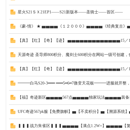
星火S21ＳＸ21EP1——S21新版本——圣骑士——首区——
《豪-情》 ★ ▅▅▅▅《１２０００》▅▅▅▅《经典复古》
【真】【红】【奇】【迹】 ▅▅▅▅▅▅▅▅▅▅▅▅▅15／
奇
天源奇迹 圣导师800积分、魔剑士600积分在网站一级可创建
【真】【红】【奇】【迹】 ▅▅▅▅▅▅▅▅▅▅▅▅▅15／
━━━白马S20-3━━━ ━━━5━6━7微变天花板━━━进服
【福】奇迹新区▅▅▅▅567点▅▅▅▅独家玩法▅▅▅▅装备
迹
UFC奇迹567pk服【免费旗帜】▅【不卖积分】▅【溯源系统】
▍▍▍战力朱雀区▍▍▍▅▅▅▅【满点1.2W+】▅▅▅▅【