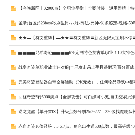
【今晚新区┃32000点】全职业平衡┃全职时装┃通用翅膀┃特
圣堂(首区)S23boss秒刷生肖-八脉-阵法-元神-词条鉴定-魂幡-5
★★▬【符文重铸】▬★★〓符文重铸〓新区无限元宝刷不停〓
▅▅▅▅兄弟奇迹▅▅▅▅678定制特色复古单职业！10大特
战皇奇迹单职业战士狂欢服|全屏攻击易上手且很耐玩|百分百成
完美奇迹登陆器自带全屏辅助（PK无效），任何物品游戏中都
回旋奇迹5转5000满点【全屏攻击】可白嫖可小氪,自由交易,经
逆龙觉醒【单开首区】升级点数分别25/26/27，220级找魔轮队
赤血奇迹10倍经验，5.6.7点。角色出生送500点数，最高等级40