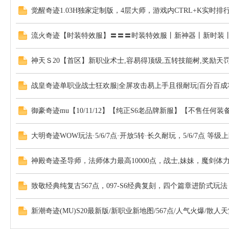
觉醒奇迹1.03H独家定制版，4层大师，游戏内CTRL+K实时排
流火奇迹【时装特效服】〓〓〓时装特效服丨新神器丨新时装
神天Ｓ20【首区】新职业术士,容易得顶级,五转技能树,奖励天罚
战皇奇迹单职业战士狂欢服|全屏攻击易上手且很耐玩|百分百成
御豪奇迹mu【10/11/12】【纯正S6老品牌新服】【不售任何
大明奇迹WOW玩法·5/6/7点·开放5转·长久耐玩，5/6/7点 等级上限
神殿奇迹圣导师，法师体力最高10000点，战士,妹妹，魔剑体力最
致敬经典纯复古567点，097-S6经典复刻，四个篇章进阶式玩
新潮奇迹(MU)S20最新版/新职业新地图/567点/人气火爆/散人