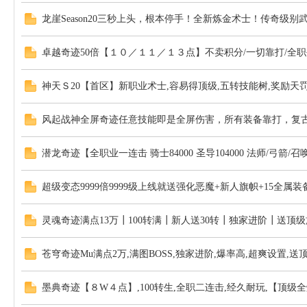
龙崖Season20三秒上头，根本停手！全新炼金术士！传奇级
卓越奇迹50倍【１０／１１／１３点】不卖积分/一切靠打/全职
神天Ｓ20【首区】新职业术士,容易得顶级,五转技能树,奖励天罚
风起战神全屏奇迹任意技能即是全屏伤害，所有装备靠打，复
潜龙奇迹【全职业一连击 骑士84000 圣导104000 法师/弓箭/召唤/
超级变态9999倍9999级上线就送强化恶魔+新人旗帜+15全属
灵魂奇迹满点13万┃100转满┃新人送30转┃独家进阶┃送顶
苍穹奇迹Mu满点2万,满图BOSS,独家进阶,爆率高,超爽设置,
墨典奇迹【８W４点】,100转生,全职二连击,经久耐玩,【顶级