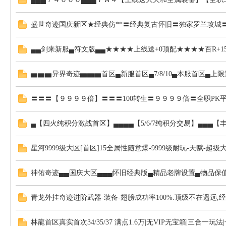
盛世奇迹国庆新区★经典仿**〓经典复古怀旧〓独家罗兰攻城〓不
▄▄剑来新服▄符文版▄▄★★★★上线送+0顶配★★★★百R+1
▅▅▅异界奇迹▅▅▅首区▄新服首区▄7/8/10▄本服首区▄上
〓〓〓【９９９９倍】〓〓〓100转生〓９９９９倍〓全职P
▄【四火纯积分激战首区】▄▄▄▄【5/6/7纯积分交易】▄▄▄
星河9999级大区[首区]15全属性随意爆-9999级耐玩-天赋-超级
神佑奇迹▄▄国庆大区▄▄▄怀旧经典版▄精品老牌设置▄物品保
青龙外挂奇迹进阶武器-装备-翅膀成功率100%.顶级不在遥远
林龍首区真实首次34/35/37 满点1.6万|无VIP无宝箱|三合一玩