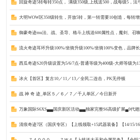
回旋奇迹5转每转350点， 满级350级,上线送500，战每级5，
大明WOW区350级转生，开放5转，第一转需要10创造，每转增加
御豪奇迹mu法、战、圣导、格斗上线送600属性点，魔剑、召唤上
流火奇迹耳环升级100%/坐骑升级100%/坐骑100%变色，
西瓜奇迹S20升级设置为5/6/7点-普通等级为400级-大师等级为1
冰火【首区】复古10／11／13／全民二连击，PK无停顿
战 神 奇 迹_单区５／６／７／千人单区／今日新开
万象国际S6XS▄▄国庆新区活动▄▄独家完整S6高级扩展▄9
清痕奇迹7区（国庆专区）【上线领取+15武器装备】【14/1
▄▄▄７４０００▄▄▄７Ｗ４【上线送大天和全属装备】【全职二