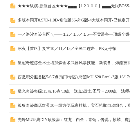
★★★纵横-新服首区★★★▄▄▄【1 2０００】▄▄▄无限BOS
论
多版本同开0.97D-1.0D-修仙版S6-外G版-4大版本同开-已稳定
—／洛汐奇迹首区＼——１2／１3／１5—不卖装备—顶级全
冰火【首区】复古10／11／13／全民二连击，PK无停顿
皇冠奇迹炼金术士增加炼金术武器风暴技能、新装备、炫酷技
坛
西瓜积分服首区5/6/7点(瑞币专区),奇迹MU S20 Part1-3版,16/1
极光奇迹每级:15点/16点/18点，送点:战士/圣导＝2000点，法师
孤狼奇迹商店红蓝30一组方便玩家挂机，宝石拾取自动组合，
先锋MU经典DIY顶级套：红龙，白金，青铜，传说，麒麟、魔