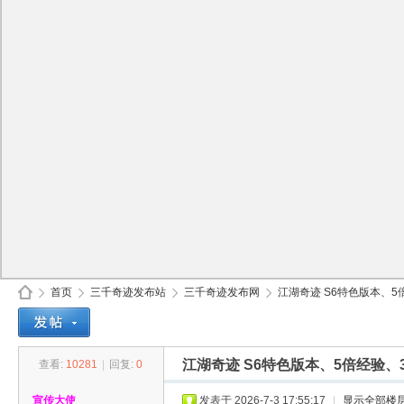
首页
三千奇迹发布站
三千奇迹发布网
江湖奇迹 S6特色版本、5倍
江湖奇迹 S6特色版本、5倍经验
查看:
10281
|
回复:
0
30
»
›
›
›
宣传大使
发表于 2026-7-3 17:55:17
|
显示全部楼