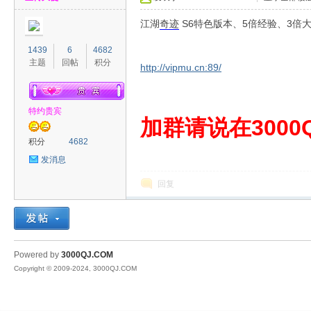
江湖
奇迹
S6特色版本、5倍经验、3倍
1439
6
4682
主题
回帖
积分
http://vipmu.cn:89/
特约贵宾
00
加群请说在3000Q
积分
4682
发消息
回复
QJ
Powered by
3000QJ.COM
Copyright © 2009-2024, 3000QJ.COM