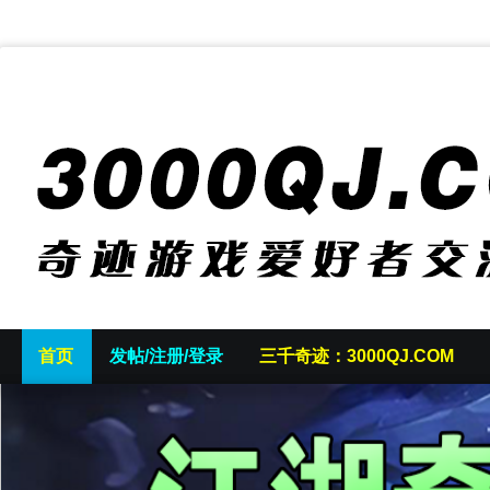
首页
发帖/注册/登录
三千奇迹：3000QJ.COM