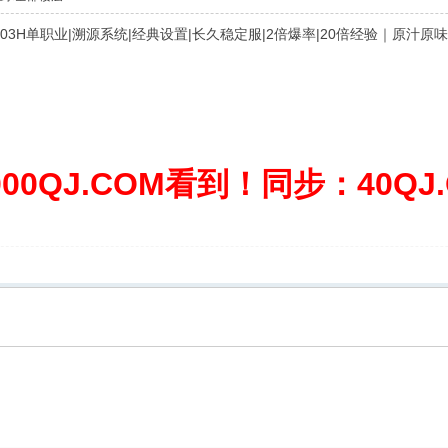
7-1.03H单职业|溯源系统|经典设置|长久稳定服|2倍爆率|20倍经验｜原汁原味
0QJ.COM看到！同步：40QJ.C