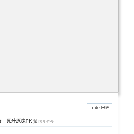
返回列表
经验｜原汁原味PK服
[复制链接]