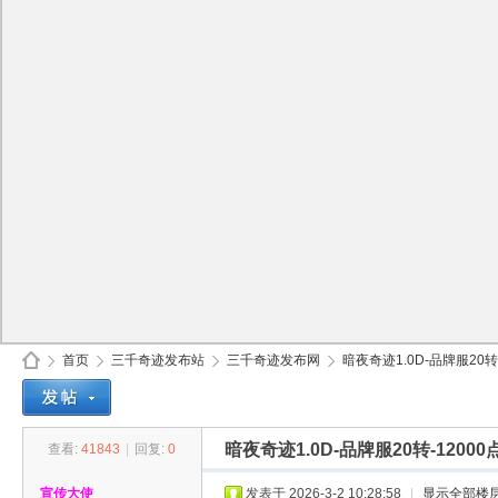
首页
三千奇迹发布站
三千奇迹发布网
暗夜奇迹1.0D-品牌服20转-
暗夜奇迹1.0D-品牌服20转-12
查看:
41843
|
回复:
0
30
»
›
›
›
宣传大使
发表于 2026-3-2 10:28:58
|
显示全部楼