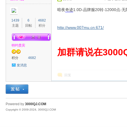
暗夜
奇迹
1.0D-品牌服20转-1200
1439
6
4682
主题
回帖
积分
http://www.007mu.cn:671/
特约贵宾
00
加群请说在3000Q
积分
4682
发消息
回复
QJ
Powered by
3000QJ.COM
Copyright © 2009-2024, 3000QJ.COM