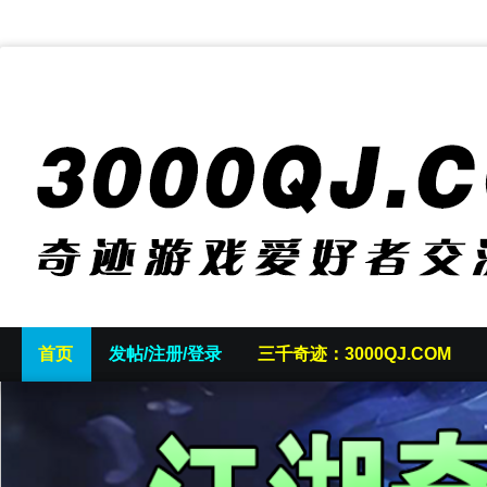
首页
发帖/注册/登录
三千奇迹：3000QJ.COM