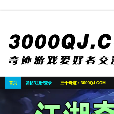
首页
发帖/注册/登录
三千奇迹：3000QJ.COM