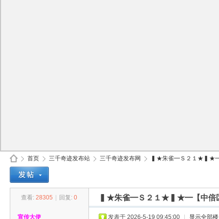
首页
三千奇迹发布站
三千奇迹发布网
▍★朱雀━Ｓ２１★▍★━【
▍★朱雀━Ｓ２１★▍★━【中倍
查看:
28305
|
回复:
0
30
»
›
›
›
宣传大使
发表于 2026-5-19 09:45:00
|
显示全部楼