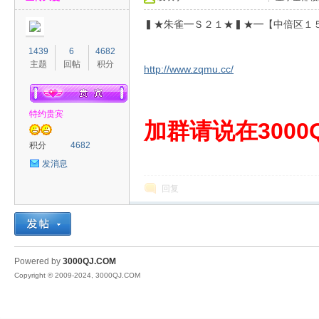
▍★朱雀━Ｓ２１★▍★━【中倍区１
1439
6
4682
主题
回帖
积分
http://www.zqmu.cc/
特约贵宾
00
加群请说在3000Q
积分
4682
发消息
回复
QJ
Powered by
3000QJ.COM
Copyright © 2009-2024, 3000QJ.COM