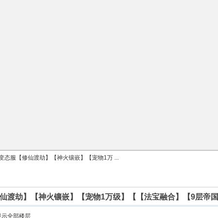
变态服【修仙渡劫】【神火镶嵌】【宠物1万 ...
修仙渡劫】【神火镶嵌】【宠物1万级】【【法宝融合】【9层帝国
显示全部楼层