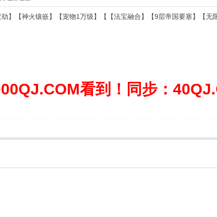
渡劫】【神火镶嵌】【宠物1万级】【【法宝融合】【9层帝国要塞】【无限
0QJ.COM看到！同步：40QJ.C