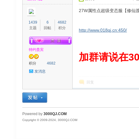
27W属性点超级变态服【修仙
1439
6
4682
主题
回帖
积分
http://www.018qj.cn:450/
特约贵宾
00
加群请说在300
积分
4682
发消息
回复
QJ
Powered by
3000QJ.COM
Copyright © 2009-2024, 3000QJ.COM