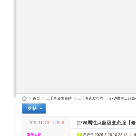
首页
三千奇迹发布站
三千奇迹发布网
27W属性点超级
27W属性点超级变态服【
查看:
41076
|
回复:
0
30
»
›
›
›
宣传大使
发表于 2026-3-26 10:22:18
|