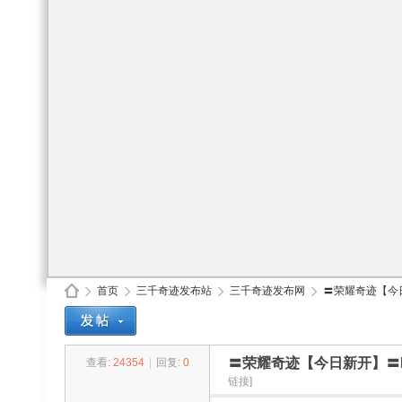
首页
三千奇迹发布站
三千奇迹发布网
〓荣耀奇迹【今日
〓荣耀奇迹【今日新开】〓
查看:
24354
|
回复:
0
30
»
›
›
›
链接]