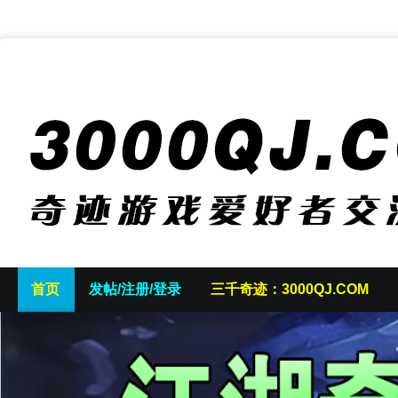
首页
发帖/注册/登录
三千奇迹：3000QJ.COM