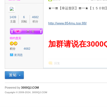
★━〓【幸运首区】〓━★【１５０转
1439
6
4682
主题
回帖
积分
http://www.854mu.top:88/
特约贵宾
00
加群请说在3000Q
积分
4682
发消息
回复
QJ
Powered by
3000QJ.COM
Copyright © 2009-2024, 3000QJ.COM