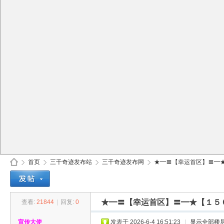
首页
三千奇迹发布站
三千奇迹发布网
★━〓【幸运首区】〓━★【
★━〓【幸运首区】〓━★【１５
查看:
21844
|
回复:
0
30
»
›
›
›
宣传大使
发表于 2026-6-4 16:51:23
|
显示全部楼