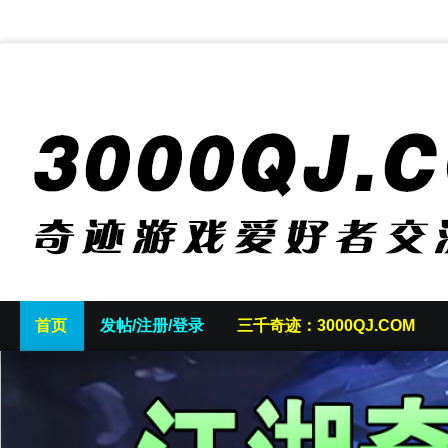
首页
发帖/注册/登录
三千奇迹：3000QJ.COM