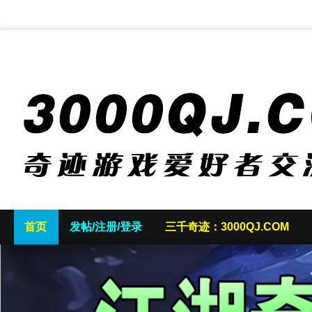
首页
发帖/注册/登录
三千奇迹：3000QJ.COM