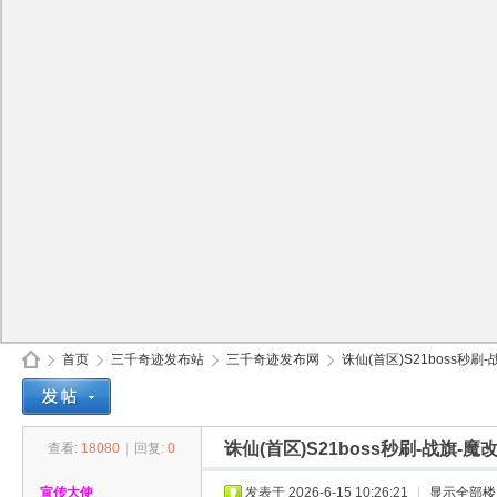
首页
三千奇迹发布站
三千奇迹发布网
诛仙(首区)S21boss秒刷-
诛仙(首区)S21boss秒刷-战旗-
查看:
18080
|
回复:
0
30
»
›
›
›
宣传大使
发表于 2026-6-15 10:26:21
|
显示全部楼