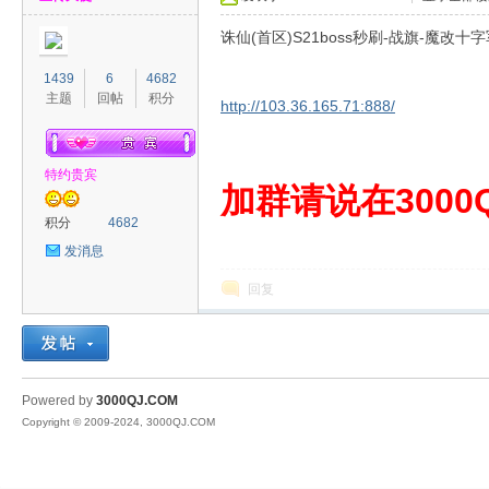
诛仙(首区)S21boss秒刷-战旗-魔改
1439
6
4682
主题
回帖
积分
http://103.36.165.71:888/
特约贵宾
00
加群请说在3000Q
积分
4682
发消息
回复
QJ
Powered by
3000QJ.COM
Copyright © 2009-2024, 3000QJ.COM