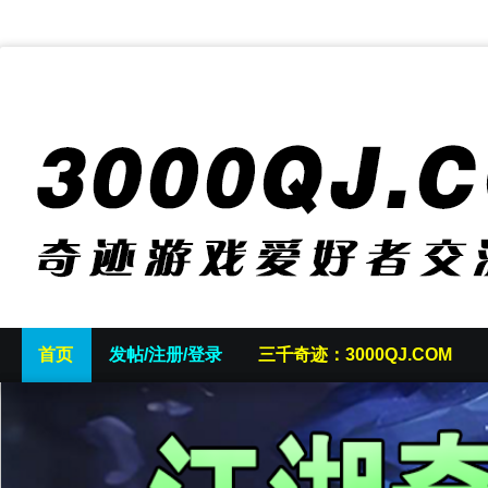
首页
发帖/注册/登录
三千奇迹：3000QJ.COM