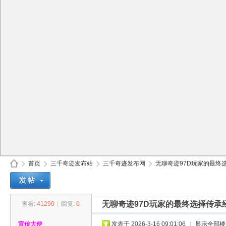
首页
三千奇迹发布站
三千奇迹发布网
无聊奇迹97D玩家的最终选
无聊奇迹97D玩家的最终选择传承
查看:
41290
|
回复:
0
30
»
›
›
›
宣传大使
发表于 2026-3-16 09:01:06
|
显示全部楼