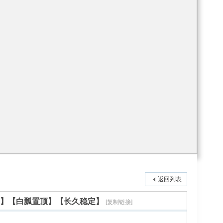
返回列表
箱】【白瓢置顶】【长久稳定】
[复制链接]