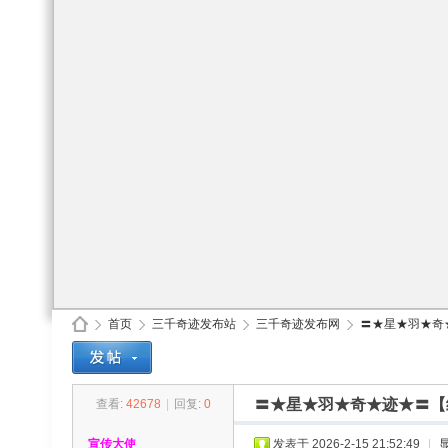
首页
三千奇迹发布站
三千奇迹发布网
〓★星★羽★奇★
〓★星★羽★奇★迹★〓【
查看:
42678
|
回复:
0
30
»
›
›
›
宣传大使
发表于 2026-2-15 21:52:49
|