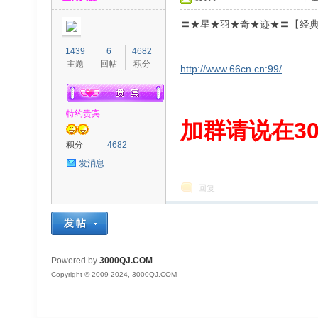
〓★星★羽★奇★迹★〓【经典
1439
6
4682
主题
回帖
积分
http://www.66cn.cn:99/
特约贵宾
00
加群请说在300
积分
4682
发消息
回复
QJ
Powered by
3000QJ.COM
Copyright © 2009-2024, 3000QJ.COM