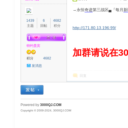
→永恒
奇迹
第三战区▄『每月
新
1439
6
4682
主题
回帖
积分
http://171.80.13.196:99/
特约贵宾
00
加群请说在300
积分
4682
发消息
回复
QJ
Powered by
3000QJ.COM
Copyright © 2009-2024, 3000QJ.COM