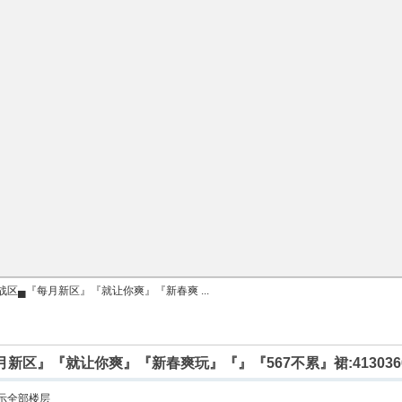
区▄『每月新区』『就让你爽』『新春爽 ...
新区』『就让你爽』『新春爽玩』『』『567不累』裙:413036
示全部楼层