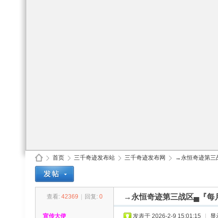
首页
三千奇迹发布站
三千奇迹发布网
→永恒奇迹第三战
→永恒奇迹第三战区▄『每月
查看:
42369
|
回复:
0
30
»
›
›
›
宣传大使
发表于 2026-2-9 15:01:15
|
显