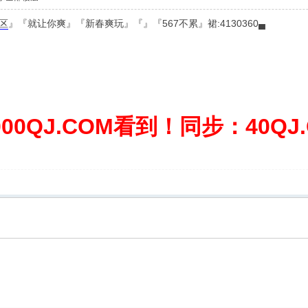
区
』『就让你爽』『新春爽玩』『』『567不累』裙:4130360▄
0QJ.COM看到！同步：40QJ.C