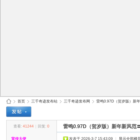
首页
三千奇迹发布站
三千奇迹发布网
雷鸣0.97D（贺岁版）新年
雷鸣0.97D（贺岁版）新年新风
查看:
41244
|
回复:
0
30
»
›
›
›
宣传大使
发表于 2026-3-7 15:43:09
|
显示全部楼