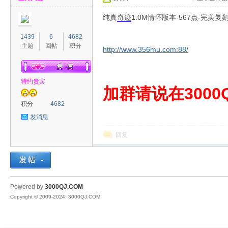
纯真
奇迹
1.0M情怀版本-567点-完美复
1439
6
4682
主题
回帖
积分
http://www.356mu.com:88/
特约贵宾
00
加群请说在3000Q
积分
4682
发消息
回复
QJ
Powered by
3000QJ.COM
Copyright © 2009-2024, 3000QJ.COM