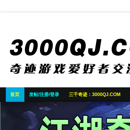
首页
发帖/注册/登录
三千奇迹：3000QJ.COM