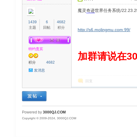
魔灵
奇迹
世界任务系统/22.23.
1439
6
4682
主题
回帖
积分
http://s6.molingmu.com:99/
特约贵宾
00
加群请说在300
积分
4682
发消息
回复
QJ
Powered by
3000QJ.COM
Copyright © 2009-2024, 3000QJ.COM