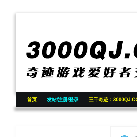
首页
发帖/注册/登录
三千奇迹：3000QJ.C