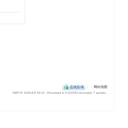
|
|
网站地图
GMT+8, 2026-8-8 23:13
, Processed in 0.022253 second(s), 7 queries .