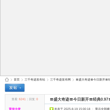
首页
三千奇迹发布站
三千奇迹发布网
〓盛大奇迹〓今日新开〓经典0
〓盛大奇迹〓今日新开〓经典0.9
查看:
6241
|
回复:
0
30
»
›
›
›
宣传大使
发表于 2025-8-19 15:00:18
|
显示全部楼