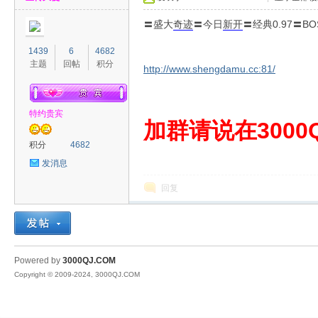
〓盛大
奇迹
〓今日
新开
〓经典0.97〓
1439
6
4682
主题
回帖
积分
http://www.shengdamu.cc:81/
特约贵宾
00
加群请说在3000Q
积分
4682
发消息
回复
QJ
Powered by
3000QJ.COM
Copyright © 2009-2024, 3000QJ.COM