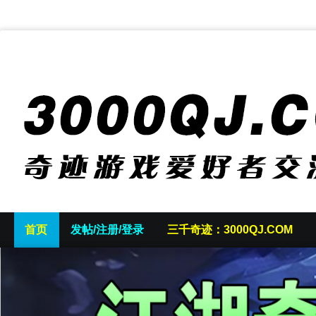
首页
发帖/注册/登录
三千奇迹：3000QJ.COM