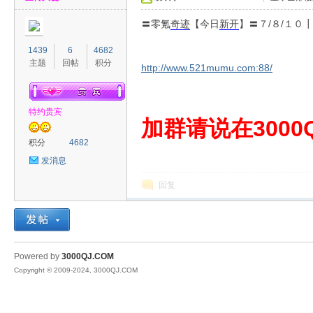
〓零氪
奇迹
【今日
新开
】〓７/８/１
1439
6
4682
主题
回帖
积分
http://www.521mumu.com:88/
特约贵宾
00
加群请说在3000Q
积分
4682
发消息
回复
QJ
Powered by
3000QJ.COM
Copyright © 2009-2024, 3000QJ.COM