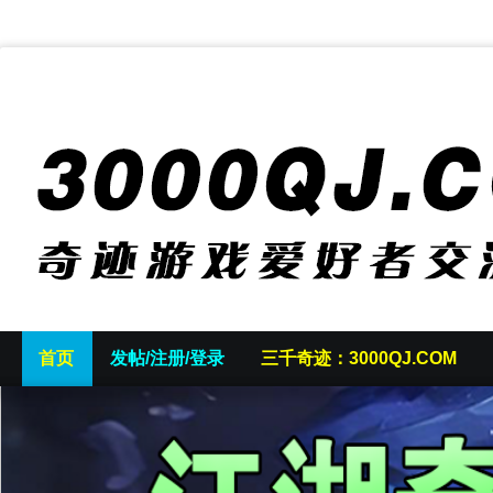
首页
发帖/注册/登录
三千奇迹：3000QJ.COM