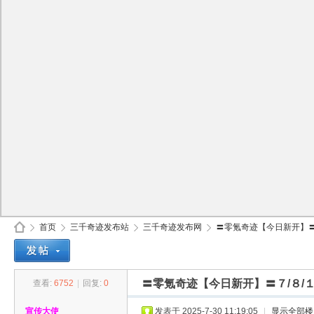
首页
三千奇迹发布站
三千奇迹发布网
〓零氪奇迹【今日新开】〓７
〓零氪奇迹【今日新开】〓７/８
查看:
6752
|
回复:
0
30
»
›
›
›
宣传大使
发表于 2025-7-30 11:19:05
|
显示全部楼