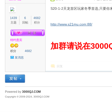
S20-1-2天龙首区玩家冬季首选,只要你来
1439
6
4682
主题
回帖
积分
http://www.s21mu.com:88/
特约贵宾
00
加群请说在3000Q
积分
4682
发消息
回复
QJ
Powered by
3000QJ.COM
Copyright © 2009-2024, 3000QJ.COM