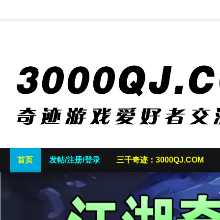
首页
发帖/注册/登录
三千奇迹：3000QJ.COM