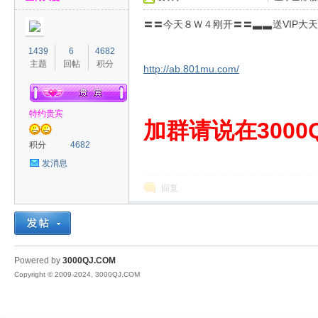
〓〓今天８Ｗ４刚开〓〓▃▃送VIP大
1439
6
4682
主题
回帖
积分
http://ab.801mu.com/
特约贵宾
00
加群请说在3000Q
积分
4682
发消息
回复
QJ
Powered by
3000QJ.COM
Copyright © 2009-2024, 3000QJ.COM