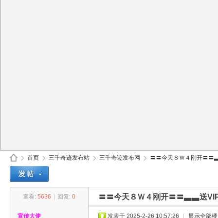
首页
三千奇迹发布站
三千奇迹发布网
〓〓今天８Ｗ４刚开〓〓▃▃
〓〓今天８Ｗ４刚开〓〓▃▃送V
查看:
5636
|
回复:
0
30
»
›
›
›
宣传大使
发表于 2025-2-26 10:57:26
|
显示全部楼