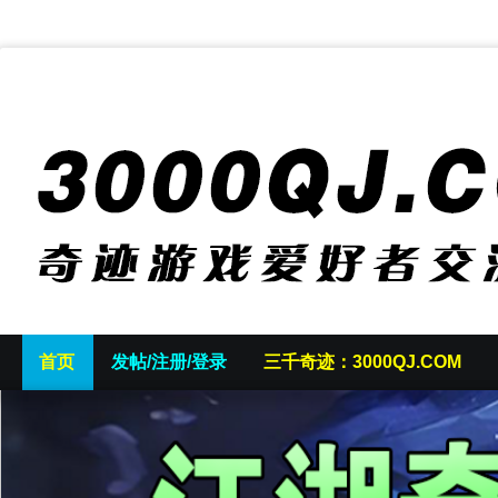
首页
发帖/注册/登录
三千奇迹：3000QJ.COM