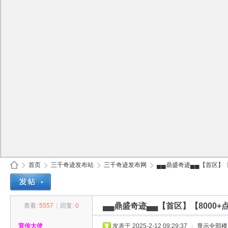
首页
三千奇迹发布站
三千奇迹发布网
▄▄鼎盛奇迹▄▄【首区】【8
▄▄鼎盛奇迹▄▄【首区】【8000
查看:
5557
|
回复:
0
30
»
›
›
›
宣传大使
发表于 2025-2-12 09:29:37
|
显示全部楼