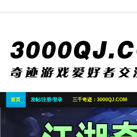
首页
发帖/注册/登录
三千奇迹：3000QJ.COM