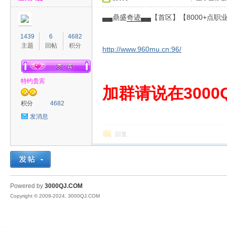
▄▄鼎盛
奇迹
▄▄【首区】【8000+点
1439
6
4682
主题
回帖
积分
http://www.960mu.cn:96/
特约贵宾
00
加群请说在3000Q
积分
4682
发消息
回复
QJ
Powered by
3000QJ.COM
Copyright © 2009-2024, 3000QJ.COM