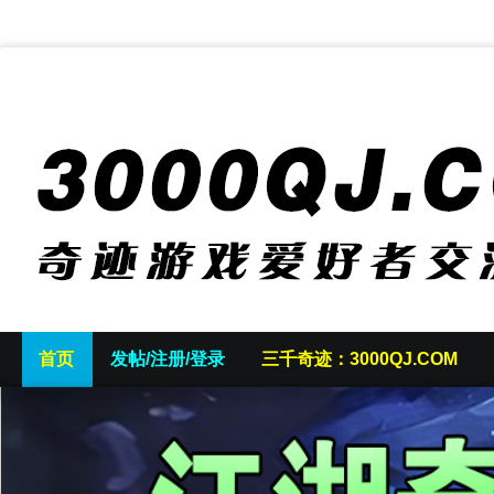
首页
发帖/注册/登录
三千奇迹：3000QJ.COM