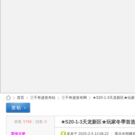
首页
三千奇迹发布站
三千奇迹发布网
★S20-1-3天龙新区★玩
★S20-1-3天龙新区★玩家冬季首
查看:
5768
|
回复:
0
30
»
›
›
›
宣传大使
发表于 2025-2-5 12:06:22
|
显示全部楼