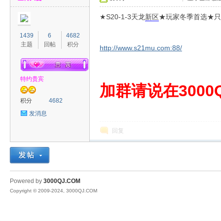
★S20-1-3天龙
新区
★玩家冬季首选★只要
1439
6
4682
主题
回帖
积分
http://www.s21mu.com:88/
特约贵宾
00
加群请说在3000Q
积分
4682
发消息
回复
QJ
Powered by
3000QJ.COM
Copyright © 2009-2024, 3000QJ.COM