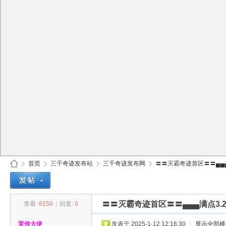
首页
三千奇迹发布站
三千奇迹发布网
〓〓灭霸奇迹首区〓〓▄▄▄满
〓〓灭霸奇迹首区〓〓▄▄▄满点3.
查看:
6150
|
回复:
0
30
»
›
›
›
宣传大使
发表于 2025-1-12 12:16:30
|
显示全部楼