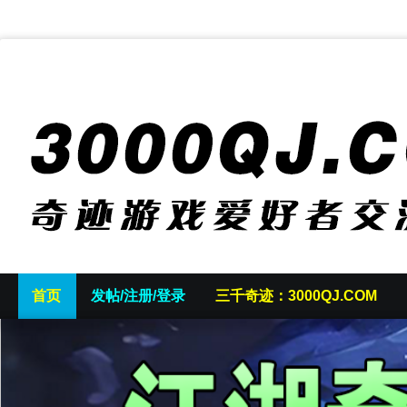
首页
发帖/注册/登录
三千奇迹：3000QJ.COM