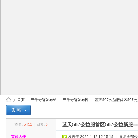
首页
三千奇迹发布站
三千奇迹发布网
蓝天567公益服首区567公
蓝天567公益服首区567公益新服═
查看:
5451
|
回复:
0
30
»
›
›
›
宣传大使
发表于 2025-1-12 12:15:15
|
显示全部楼