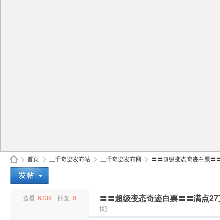
首页
三千奇迹发布站
三千奇迹发布网
〓〓超级变态奇迹白票〓〓满
〓〓超级变态奇迹白票〓〓满点2
查看:
6339
|
回复:
0
30
»
›
›
›
接]