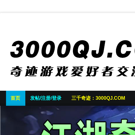
首页
发帖/注册/登录
三千奇迹：3000QJ.COM