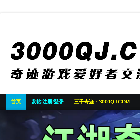
首页
发帖/注册/登录
三千奇迹：3000QJ.COM