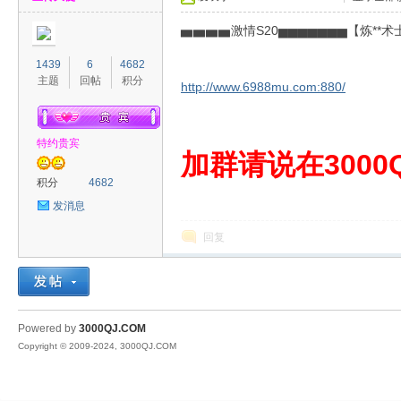
▅▅▅▅激情S20▅▅▅▅▅▅▅【炼*
1439
6
4682
主题
回帖
积分
http://www.6988mu.com:880/
特约贵宾
00
加群请说在3000Q
积分
4682
发消息
回复
QJ
Powered by
3000QJ.COM
Copyright © 2009-2024, 3000QJ.COM