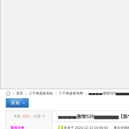
首页
三千奇迹发布站
三千奇迹发布网
▅▅▅▅激情S20▅▅▅▅▅
▅▅▅▅激情S20▅▅▅▅▅▅▅
查看:
6022
|
回复:
0
30
»
›
›
›
宣传大使
发表于 2024-12-13 19:59:54
|
显示全部