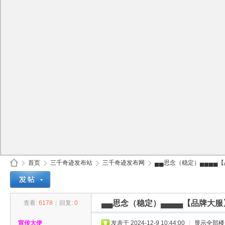
首页
三千奇迹发布站
三千奇迹发布网
▄▄思念（稳定）▄▄▄▄【品
▄▄思念（稳定）▄▄▄▄【品牌大服
查看:
6178
|
回复:
0
30
»
›
›
›
宣传大使
发表于 2024-12-9 10:44:00
|
显示全部楼