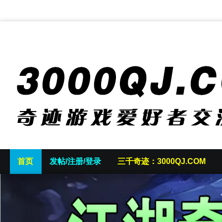
首页
发帖/注册/登录
三千奇迹：3000QJ.COM