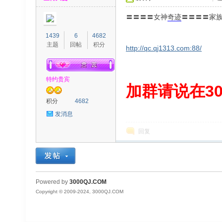
〓〓〓〓女神
奇迹
〓〓〓〓家族
1439
6
4682
主题
回帖
积分
http://qc.qj1313.com:88/
特约贵宾
00
加群请说在300
积分
4682
发消息
回复
QJ
Powered by
3000QJ.COM
Copyright © 2009-2024, 3000QJ.COM