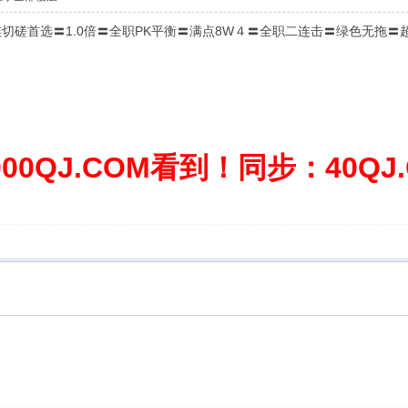
切磋首选〓1.0倍〓全职PK平衡〓满点8W４〓全职二连击〓绿色无拖〓
0QJ.COM看到！同步：40QJ.C