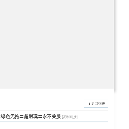
返回列表
〓绿色无拖〓超耐玩〓永不关服
[复制链接]