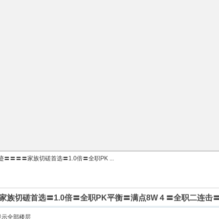
〓〓〓〓家族切磋首选〓1.0倍〓全职PK ...
家族切磋首选〓1.0倍〓全职PK平衡〓满点8W４〓全职二连击
显示全部楼层