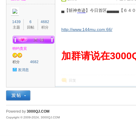
▄【斩神
奇迹
】今日首区▄▄▄▄【６４０
1439
6
4682
主题
回帖
积分
http://www.144mu.com:66/
特约贵宾
00
加群请说在3000Q
积分
4682
发消息
回复
QJ
Powered by
3000QJ.COM
Copyright © 2009-2024, 3000QJ.COM