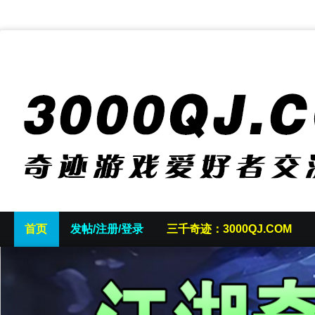
首页
发帖/注册/登录
三千奇迹：3000QJ.COM