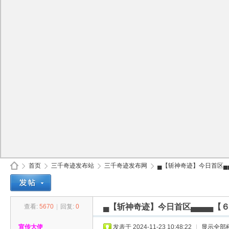
首页
三千奇迹发布站
三千奇迹发布网
▄【斩神奇迹】今日首区▄▄▄
▄【斩神奇迹】今日首区▄▄▄▄【６
查看:
5670
|
回复:
0
30
»
›
›
›
宣传大使
发表于 2024-11-23 10:48:22
|
显示全部