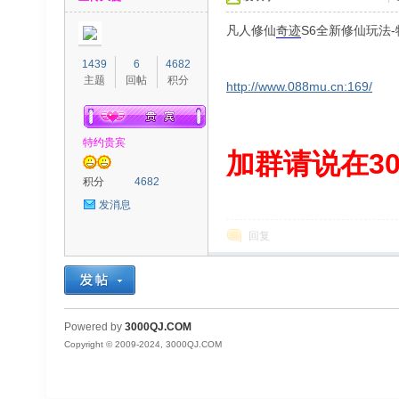
凡人修仙
奇迹
S6全新修仙玩法
1439
6
4682
主题
回帖
积分
http://www.088mu.cn:169/
特约贵宾
00
加群请说在300
积分
4682
发消息
回复
QJ
Powered by
3000QJ.COM
Copyright © 2009-2024, 3000QJ.COM