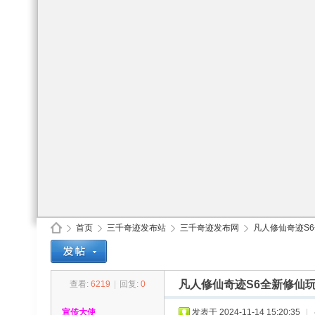
首页
三千奇迹发布站
三千奇迹发布网
凡人修仙奇迹S6
凡人修仙奇迹S6全新修仙玩
查看:
6219
|
回复:
0
30
»
›
›
›
宣传大使
发表于 2024-11-14 15:20:35
|