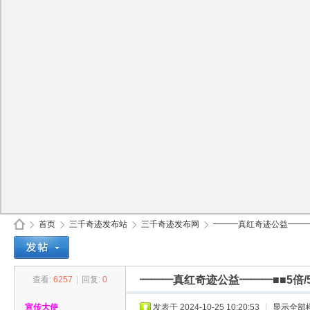
首页
三千奇迹发布站
三千奇迹发布网
━━━真红奇迹公益━━━■■5
━━━真红奇迹公益━━━■■5倍/5
查看:
6257
|
回复:
0
30
»
›
›
›
宣传大使
发表于 2024-10-25 10:20:53
|
显示全部