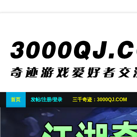
首页
发帖/注册/登录
三千奇迹：3000QJ.COM