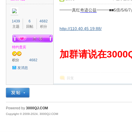
━━━真红
奇迹
公益
━━━■■5倍/5/
1439
6
4682
主题
回帖
积分
http://110.40.45.19:88/
特约贵宾
00
加群请说在3000Q
积分
4682
发消息
回复
QJ
Powered by
3000QJ.COM
Copyright © 2009-2024, 3000QJ.COM