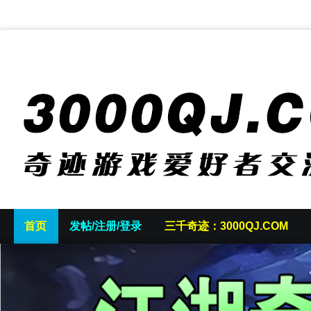
首页
发帖/注册/登录
三千奇迹：3000QJ.COM