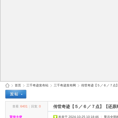
首页
三千奇迹发布站
三千奇迹发布网
传世奇迹【５／６／７点】【
传世奇迹【５／６／７点】【还原经典
查看:
6401
|
回复:
0
30
»
›
›
›
宣传大使
发表于 2024-10-25 10:18:46
|
显示全部