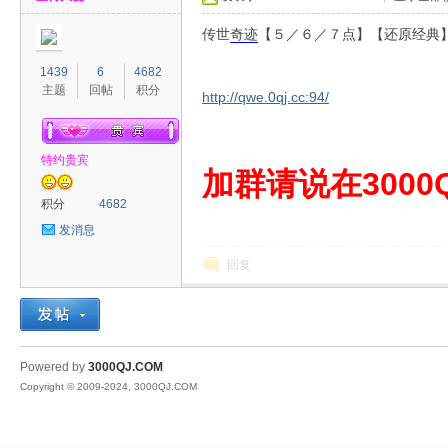
传世
奇迹
【５／６／７点】【还原经典】
1439
6
4682
主题
回帖
积分
http://qwe.0qj.cc:94/
特约贵宾
00
加群请说在3000Q
积分
4682
发消息
回复
QJ
Powered by
3000QJ.COM
Copyright © 2009-2024, 3000QJ.COM