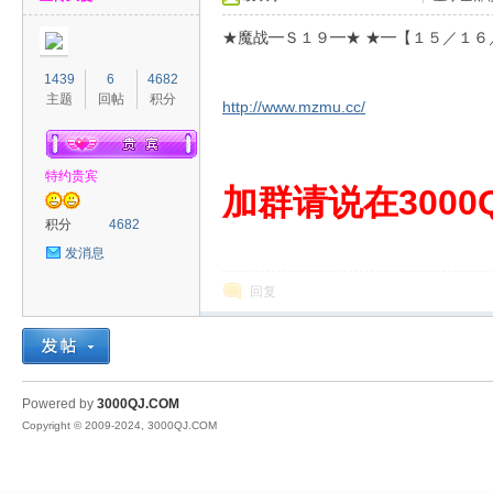
★魔战━Ｓ１９━★ ★━【１５／１６
1439
6
4682
主题
回帖
积分
http://www.mzmu.cc/
特约贵宾
00
加群请说在3000Q
积分
4682
发消息
回复
QJ
Powered by
3000QJ.COM
Copyright © 2009-2024, 3000QJ.COM