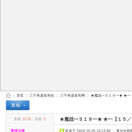
首页
三千奇迹发布站
三千奇迹发布网
★魔战━Ｓ１９━★ ★━【
★魔战━Ｓ１９━★ ★━【１５／
查看:
6278
|
回复:
0
30
»
›
›
›
宣传大使
发表于 2024-10-25 10:13:48
|
显示全部