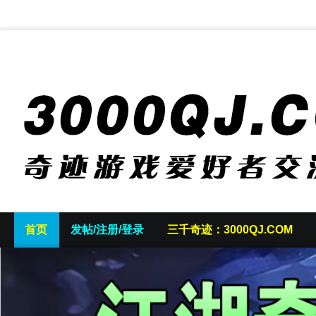
首页
发帖/注册/登录
三千奇迹：3000QJ.COM