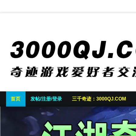
首页
发帖/注册/登录
三千奇迹：3000QJ.COM