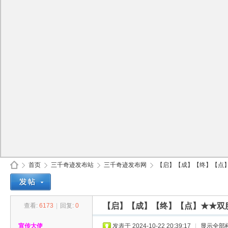
首页
三千奇迹发布站
三千奇迹发布网
【启】【成】【终】【点】★★
【启】【成】【终】【点】★★双服
查看:
6173
|
回复:
0
30
»
›
›
›
宣传大使
发表于 2024-10-22 20:39:17
|
显示全部